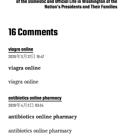
of the Domestic and Official Life in Washington of the
Nation’s Presidents and Their Families
16 Comments
viagra online
2026年3月27日 19:47
viagra online
viagra online
antibiotics online pharmacy
2026年4月2日 03:24
antibiotics online pharmacy
antibiotics online pharmacy