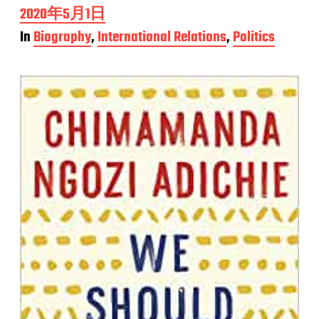
P
2020年5月1日
o
In
Biography
,
International Relations
,
Politics
s
t
d
a
t
e