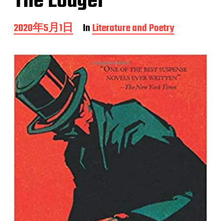
The Lodger
P
2020年5月1日
In
Literature and Poetry
o
s
t
d
a
t
e