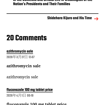
of the Domestic and Official Life in Washington of the
Nation’s Presidents and Their Families
Shidehara Kijuro and His Time
20 Comments
azithromycin sale
2026年3月27日 12:07
azithromycin sale
azithromycin sale
fluconazole 100 mg tablet price
2026年4月1日 00:19
fluconazole 100 mg tablet price