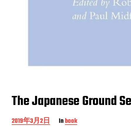
The Japanese Ground Sel
P
2019年3月2日
In
book
o