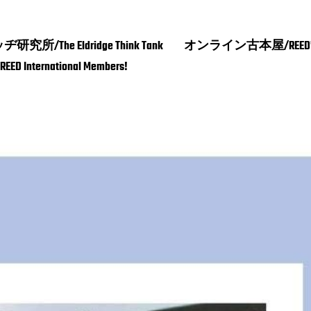
所/The Eldridge Think Tank
オンライン古本屋/REED’s 
nternational Members!